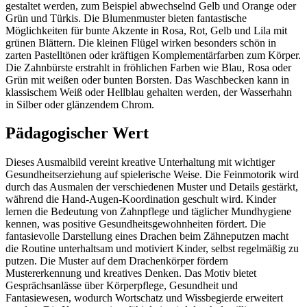
gestaltet werden, zum Beispiel abwechselnd Gelb und Orange oder
Grün und Türkis. Die Blumenmuster bieten fantastische
Möglichkeiten für bunte Akzente in Rosa, Rot, Gelb und Lila mit
grünen Blättern. Die kleinen Flügel wirken besonders schön in
zarten Pastelltönen oder kräftigen Komplementärfarben zum Körper.
Die Zahnbürste erstrahlt in fröhlichen Farben wie Blau, Rosa oder
Grün mit weißen oder bunten Borsten. Das Waschbecken kann in
klassischem Weiß oder Hellblau gehalten werden, der Wasserhahn
in Silber oder glänzendem Chrom.
Pädagogischer Wert
Dieses Ausmalbild vereint kreative Unterhaltung mit wichtiger
Gesundheitserziehung auf spielerische Weise. Die Feinmotorik wird
durch das Ausmalen der verschiedenen Muster und Details gestärkt,
während die Hand-Augen-Koordination geschult wird. Kinder
lernen die Bedeutung von Zahnpflege und täglicher Mundhygiene
kennen, was positive Gesundheitsgewohnheiten fördert. Die
fantasievolle Darstellung eines Drachen beim Zähneputzen macht
die Routine unterhaltsam und motiviert Kinder, selbst regelmäßig zu
putzen. Die Muster auf dem Drachenkörper fördern
Mustererkennung und kreatives Denken. Das Motiv bietet
Gesprächsanlässe über Körperpflege, Gesundheit und
Fantasiewesen, wodurch Wortschatz und Wissbegierde erweitert