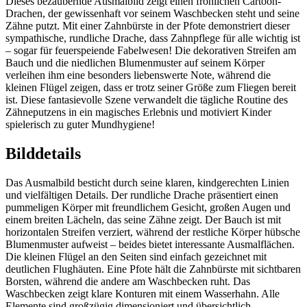
Dieses bezaubernde Ausmalbild zeigt einen fröhlichen Cartoon-
Drachen, der gewissenhaft vor seinem Waschbecken steht und seine
Zähne putzt. Mit einer Zahnbürste in der Pfote demonstriert dieser
sympathische, rundliche Drache, dass Zahnpflege für alle wichtig ist
– sogar für feuerspeiende Fabelwesen! Die dekorativen Streifen am
Bauch und die niedlichen Blumenmuster auf seinem Körper
verleihen ihm eine besonders liebenswerte Note, während die
kleinen Flügel zeigen, dass er trotz seiner Größe zum Fliegen bereit
ist. Diese fantasievolle Szene verwandelt die tägliche Routine des
Zähneputzens in ein magisches Erlebnis und motiviert Kinder
spielerisch zu guter Mundhygiene!
Bilddetails
Das Ausmalbild besticht durch seine klaren, kindgerechten Linien
und vielfältigen Details. Der rundliche Drache präsentiert einen
pummeligen Körper mit freundlichem Gesicht, großen Augen und
einem breiten Lächeln, das seine Zähne zeigt. Der Bauch ist mit
horizontalen Streifen verziert, während der restliche Körper hübsche
Blumenmuster aufweist – beides bietet interessante Ausmalflächen.
Die kleinen Flügel an den Seiten sind einfach gezeichnet mit
deutlichen Flughäuten. Eine Pfote hält die Zahnbürste mit sichtbaren
Borsten, während die andere am Waschbecken ruht. Das
Waschbecken zeigt klare Konturen mit einem Wasserhahn. Alle
Elemente sind großzügig dimensioniert und übersichtlich