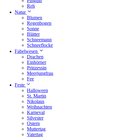
Pinguin
Reh
Natur
Blumen
Regenbogen
Sonne
Blätter
Schneemann
Schneeflocke
Fabelwesen
Drachen
Einhörner
Prinzessin
Meerjungfrau
Fee
Feste
Halloween
St. Martin
Nikolaus
Weihnachten
Karneval
Silvester
Ostern
Muttertag
Vatertag