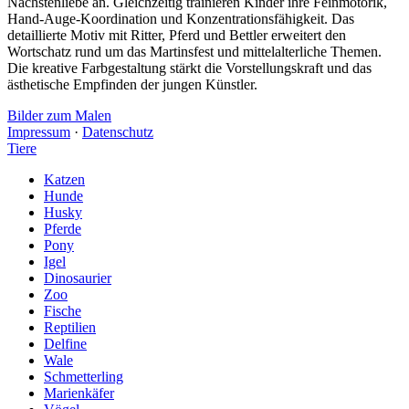
Nächstenliebe an. Gleichzeitig trainieren Kinder ihre Feinmotorik,
Hand-Auge-Koordination und Konzentrationsfähigkeit. Das
detaillierte Motiv mit Ritter, Pferd und Bettler erweitert den
Wortschatz rund um das Martinsfest und mittelalterliche Themen.
Die kreative Farbgestaltung stärkt die Vorstellungskraft und das
ästhetische Empfinden der jungen Künstler.
Bilder zum Malen
Impressum
·
Datenschutz
Tiere
Katzen
Hunde
Husky
Pferde
Pony
Igel
Dinosaurier
Zoo
Fische
Reptilien
Delfine
Wale
Schmetterling
Marienkäfer