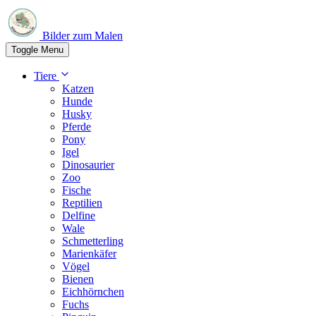
Bilder zum Malen
Toggle Menu
Tiere
Katzen
Hunde
Husky
Pferde
Pony
Igel
Dinosaurier
Zoo
Fische
Reptilien
Delfine
Wale
Schmetterling
Marienkäfer
Vögel
Bienen
Eichhörnchen
Fuchs