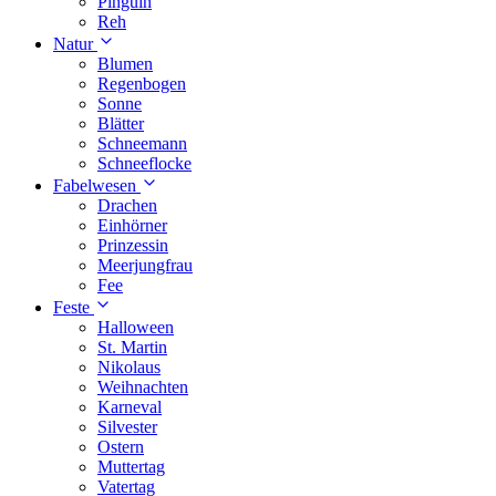
Pinguin
Reh
Natur
Blumen
Regenbogen
Sonne
Blätter
Schneemann
Schneeflocke
Fabelwesen
Drachen
Einhörner
Prinzessin
Meerjungfrau
Fee
Feste
Halloween
St. Martin
Nikolaus
Weihnachten
Karneval
Silvester
Ostern
Muttertag
Vatertag