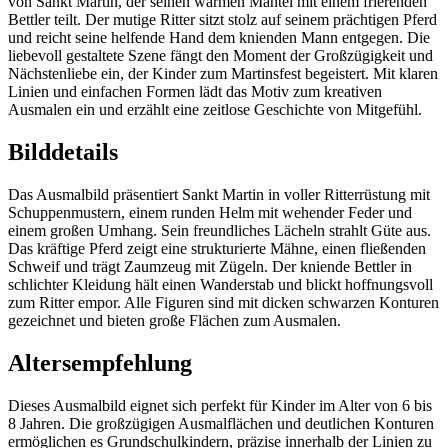
von Sankt Martin, der seinen warmen Mantel mit einem frierenden
Bettler teilt. Der mutige Ritter sitzt stolz auf seinem prächtigen Pferd
und reicht seine helfende Hand dem knienden Mann entgegen. Die
liebevoll gestaltete Szene fängt den Moment der Großzügigkeit und
Nächstenliebe ein, der Kinder zum Martinsfest begeistert. Mit klaren
Linien und einfachen Formen lädt das Motiv zum kreativen
Ausmalen ein und erzählt eine zeitlose Geschichte von Mitgefühl.
Bilddetails
Das Ausmalbild präsentiert Sankt Martin in voller Ritterrüstung mit
Schuppenmustern, einem runden Helm mit wehender Feder und
einem großen Umhang. Sein freundliches Lächeln strahlt Güte aus.
Das kräftige Pferd zeigt eine strukturierte Mähne, einen fließenden
Schweif und trägt Zaumzeug mit Zügeln. Der kniende Bettler in
schlichter Kleidung hält einen Wanderstab und blickt hoffnungsvoll
zum Ritter empor. Alle Figuren sind mit dicken schwarzen Konturen
gezeichnet und bieten große Flächen zum Ausmalen.
Altersempfehlung
Dieses Ausmalbild eignet sich perfekt für Kinder im Alter von 6 bis
8 Jahren. Die großzügigen Ausmalflächen und deutlichen Konturen
ermöglichen es Grundschulkindern, präzise innerhalb der Linien zu